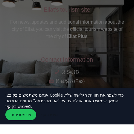
Eilat's tourism site
For news, updates and additional information about the
city of Eilat, you can visit the official tourism website of
the city of
Eilat Plus
Contact Information
08-6340253
08-6375729 (Fax)
Kamen 2, Eilat
אנחנו משתמשים בקובצי Cookie כדי לשפר את חוויית הגלישה שלך.
P.O. 4298
המשך שימוש באתר או לחיצה על "אני מסכים/ה" מהווים הסכמה
לשימוש בקוקיז.
בעת השימוש באתר אנו עושים שימוש ב״עוגיות״
Rst@eilat.muni.il
(cookies) כמפורט
במדיניות הפרטיות
. בעצם
הבנתי
מידע נוסף
אני מסכים/ה
גלישתך באתר הינך מאשר את השימוש בעוגיות.